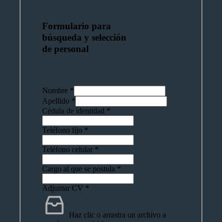
Formulario para
búsqueda y selección
de personal
Nombre
*
Apellido
*
Cédula de identidad
*
Teléfono fijo
*
Teléfono celular
*
Cargo al que se postula
*
Adjuntar CV
*
Haz clic o arrastra un archivo a