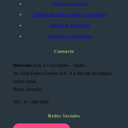
Cotiza con nosotros
Políticas de envío , entrega y devolución
Política de privacidad
Términos y Condiciones
Contacto
Dirección:
Km. 4.5 vía Durán – Tambo,
Av. León Febres Cordero S/N. A a 200 mts del antiguo
recinto ferial .
Durán, Ecuador
593 – 4 – 280-5000
Redes Sociales