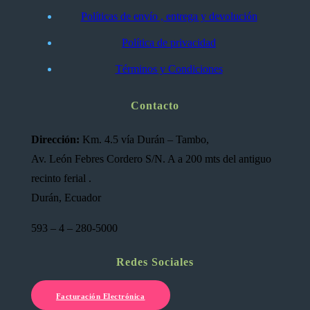
Políticas de envío , entrega y devolución
Política de privacidad
Términos y Condiciones
Contacto
Dirección:
Km. 4.5 vía Durán – Tambo,
Av. León Febres Cordero S/N. A a 200 mts del antiguo
recinto ferial .
Durán, Ecuador
593 – 4 – 280-5000
Redes Sociales
Facturación Electrónica