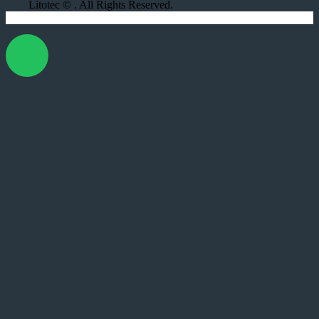
Litotec © . All Rights Reserved.
X Cerrar