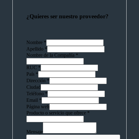
¿Quieres ser nuestro proveedor?
Nombre
*
Apellido
*
Nombre de la Compañía
*
RUC
*
País
*
Dirección
*
Ciudad
Teléfono
*
Email
*
Página web
Producto o servicio que ofrece
*
Mensaje