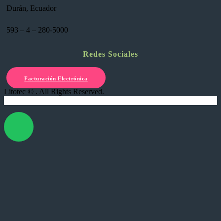
Durán, Ecuador
593 – 4 – 280-5000
Redes Sociales
Facturación Electrónica
Litotec © . All Rights Reserved.
X Cerrar