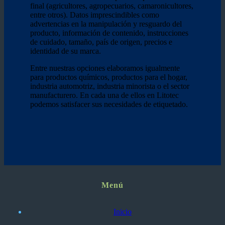
final (agricultores, agropecuarios, camaronicultores,
entre otros). Datos imprescindibles como
advertencias en la manipulación y resguardo del
producto, información de contenido, instrucciones
de cuidado, tamaño, país de origen, precios e
identidad de su marca.
Entre nuestras opciones elaboramos igualmente
para productos químicos, productos para el hogar,
industria automotriz, industria minorista o el sector
manufacturero. En cada una de ellos en Litotec
podemos satisfacer sus necesidades de etiquetado.
Menú
Inicio