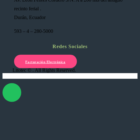
recinto ferial .
Durán, Ecuador
593 – 4 – 280-5000
Redes Sociales
Facturación Electrónica
Litotec © . All Rights Reserved.
X Cerrar