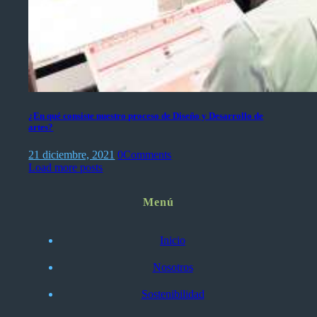
¿En qué consiste nuestro proceso de Diseño y Desarrollo de
artes?
21 diciembre, 2021
0
Comments
Load more posts
Menú
Inicio
Nosotros
Sostenibilidad