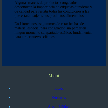
Algunas marcas de productos congelados
desconocen la importancia de etiquetas duraderas y
de calidad para resistir todas las condiciones a las
que estarán sujetos sus productos alimenticios.
En Litotec nos aseguramos de estar hechas de
material especial para congelador, sin perder en
ningún momento su apartado estético, fundamental
para atraer nuevos clientes.
Menú
Inicio
Nosotros
Sostenibilidad