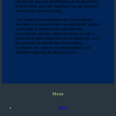
objetivo de una caja identificativa de medicamento
es describirlo, para así contribuir a un uso óptimo y
evitar errores de medicación.
Con Litotec nos aseguramos que sus productos
asociados a la salud reflejen con legibilidad, calidad
y precisión la identificación del fabricante,
composición, manejo, almacenamiento acorde, y
todos los detalles requeridos por la legislación, a fin
de garantizar la autenticidad del producto.
Contamos con cajas de excelente calidad, con
duraderos sistemas de abertura/cierre.
Menú
Inicio