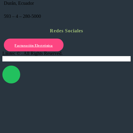
Durán, Ecuador
593 – 4 – 280-5000
Redes Sociales
Facturación Electrónica
Litotec © . All Rights Reserved.
X Cerrar