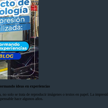
sformando ideas en experiencias
, no solo se trata de reproducir imágenes o textos en papel. La impres
impensable hace algunos años.