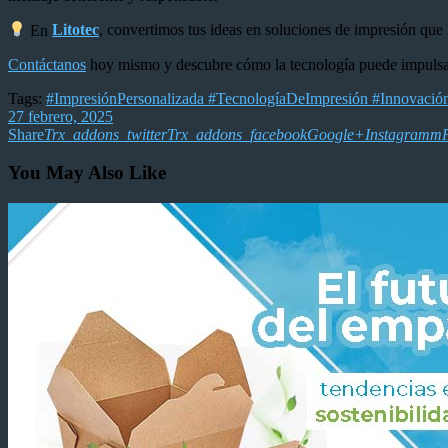
En
Litotec
, convertimos tus ideas en soluciones de impresión qu
Contáctanos
hoy mismo y descubre cómo la tecnología puede impulsar 
Tags:
#ImpresiónPersonalizada #TecnologíaDeImpresión #Innovación
27 febrero, 2025
Share
Trx_addons_twitter
Trx_addons_facebook
Google+
Instagramm
P
You May Also Like