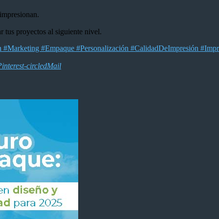
e impresionan.
tus proyectos al siguiente nivel.
 #Marketing #Empaque #Personalización #CalidadDeImpresión #Impresi
interest-circled
Mail