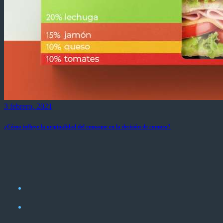
3 febrero, 2021
¿Cómo influye la originalidad del empaque en la decisión de compra?