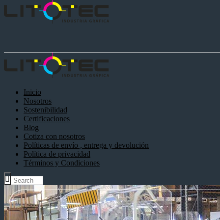
Inicio
Nosotros
Sostenibilidad
Certificaciones
Blog
Cotiza con nosotros
Políticas de envío , entrega y devolución
Política de privacidad
Términos y Condiciones