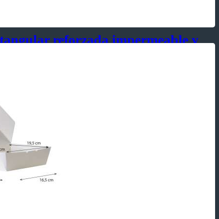
tangular reforzada impermeable y
ades
astas, ensaladas, fritada, etc.
 hamburguesa, pollo brostizado, papas fritas, bolón, etc
ría: bocaditos, tortas y postres, secos y húmedos.
y Antigrasa
,
Lunch Box
,
Reforzada
,
caja
,
caja para postres
,
caja para tortas
,
Delivery
,
para tortas
,