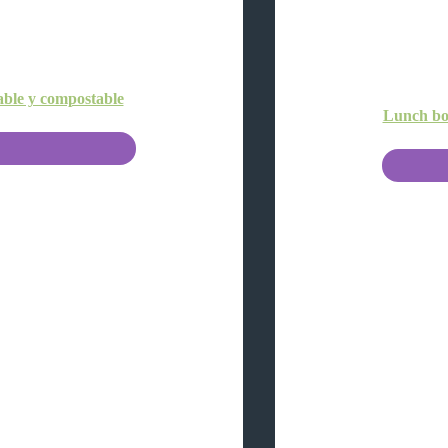
ble y compostable
Lunch box