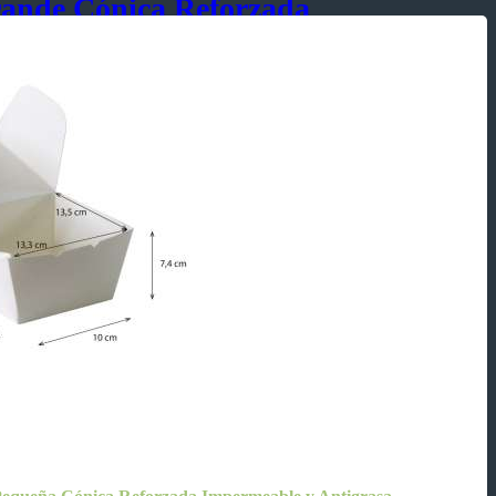
ande Cónica Reforzada
 Antigrasa
ades
astas, ensaladas, fritada, etc.
 hamburguesa, pollo brostizado, papas fritas, bolón, etc
ría: bocaditos, tortas y postres, secos y húmedos.
y Antigrasa
,
Lunch Box
,
Reforzada
,
caja
,
caja para postres
,
caja para tortas
,
Delivery
,
para tortas
,