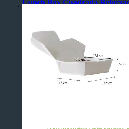
Lunch Box Cuadrada Reforza
Antigrasa
Pedido Mínimo:
230 Unidades
– Para comidas tipo: arroz, pastas, ensaladas, fritada, etc.
– Para comidas rápidas tipo hamburguesa, pollo brostizado, 
– Para productos de repostería: bocaditos, tortas y postres
SKU:
LB007
Categorías:
Impermeable y Antigrasa
,
Lunch Box
,
Ref
Etiquetas:
Biodegradable
,
caja
,
caja para postres
,
caja
postres
,
tortas