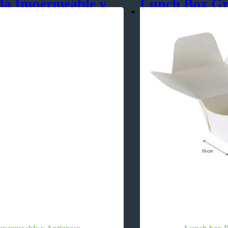
da Impermeable y
Lunch Box Gr
Impermeable y
Pedido Mínimo:
150 Unid
– Para comidas tipo: arroz, p
papas fritas, bolón, etc
– Para comidas rápidas tipo
, secos y húmedos.
– Para productos de reposte
SKU:
LB006
orzada
Categorías:
Impermeable 
 para tortas
,
Delivery
,
para tortas
,
Etiquetas:
Biodegradable
postres
,
tortas