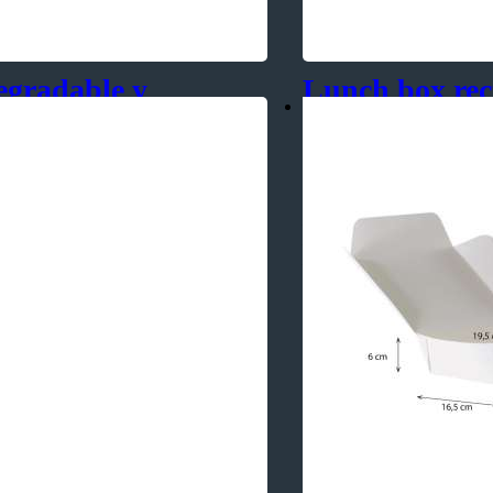
egradable y
Lunch box rec
antigrasa
Pedido Mínimo:
225 Unid
– Para comidas tipo: arroz, p
– Para comidas rápidas tipo
stres.
– Para productos de reposte
very
SKU:
LB008
Categorías:
Impermeable 
Etiquetas:
Biodegradable
postres
,
tortas