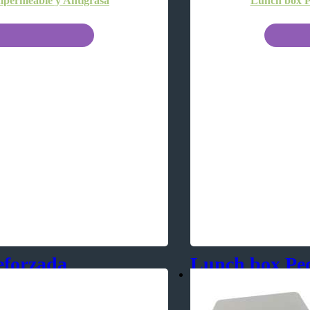
permeable y Antigrasa
Lunch box P
eforzada
Lunch box Pe
Impermeable y