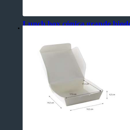
Lunch box cónica grande biod
compostable
Pedido Mínimo:
225 Unidades
– Para comidas rápidas no húmedas.
– Para productos secos de repostería: bocaditos, tortas y po
SKU:
BC-LB003
Categorías:
Biodegradable y Compostable
,
Lunch Box
Etiquetas:
Biodegradable
,
caja
,
caja para postres
,
Deli