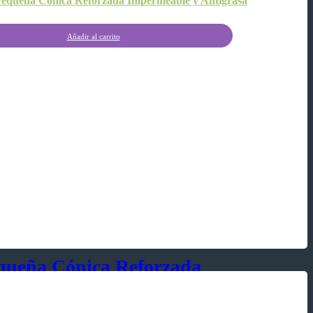
equeña Cónica Reforzada Impermeable y Antigrasa
Añadir al carrito
queña Cónica Reforzada
 Antigrasa