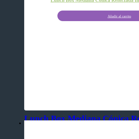
Lunch Box Mediana Cónica Reforzada Im
Añadir al carrito
Lunch Box Mediana Cónica R
Impermeable y Antigrasa