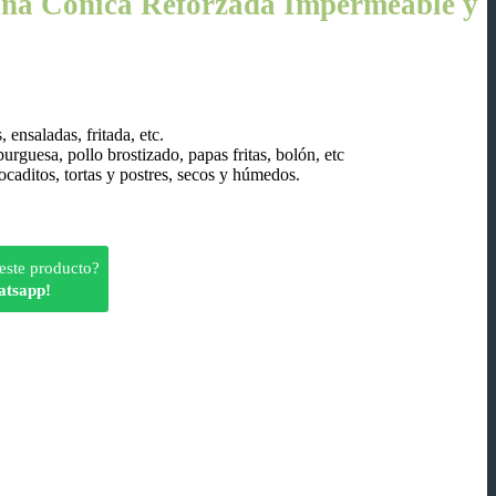
na Cónica Reforzada Impermeable y
 ensaladas, fritada, etc.
rguesa, pollo brostizado, papas fritas, bolón, etc
ocaditos, tortas y postres, secos y húmedos.
este producto?
atsapp!