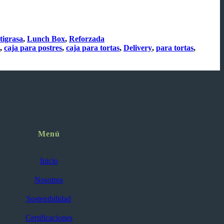
tigrasa
,
Lunch Box
,
Reforzada
,
caja para postres
,
caja para tortas
,
Delivery
,
para tortas
,
Menú
Inicio
Nosotros
Sostenibilidad
Certificaciones