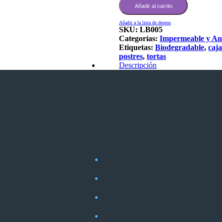
Añadir al carrito
Añadir a la lista de deseos
SKU:
LB005
Categorías:
Impermeable y An
Etiquetas:
Biodegradable
,
caja
postres
,
tortas
Descripción