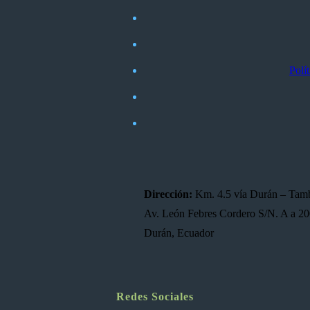
Polí
Dirección:
Km. 4.5 vía Durán – Tam
Av. León Febres Cordero S/N. A a 200 
Durán, Ecuador
Redes Sociales