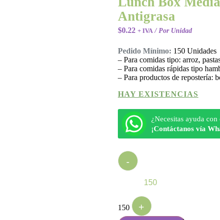
Lunch Box Media
Antigrasa
$
0.22
+ IVA
/ Por Unidad
Pedido Mínimo:
150 Unidades
– Para comidas tipo: arroz, pastas,
– Para comidas rápidas tipo hambu
– Para productos de repostería: b
HAY EXISTENCIAS
¿Necesitas ayuda con 
¡Contáctanos vía Wh
Quantity
-
+
150