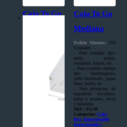
Caja To Go
Caja To Go
Grande
Mediana
Pedido Mínimo:
300
Pedido Mínimo:
350
Unidades
Unidades
– Para comidas tipo:
– Para comidas tipo:
arroz, pastas,
arroz, pastas,
ensaladas, fritada, etc.
ensaladas, fritada, etc.
– Para comidas rápidas
– Para comidas rápidas
tipo hamburguesa,
tipo hamburguesa,
pollo brostizado, papas
pollo brostizado, papas
fritas, bolón, etc
fritas, bolón, etc
– Para productos de
– Para productos de
repostería: bocaditos,
repostería: bocaditos,
tortas y postres, secos
tortas y postres, secos
y húmedos.
y húmedos.
SKU:
TG-G
SKU:
TG-M
Categorías:
Cake
Categorías:
Cake
Box
,
Impermeable
,
Box
,
Impermeable
,
Impermeable y
Impermeable y