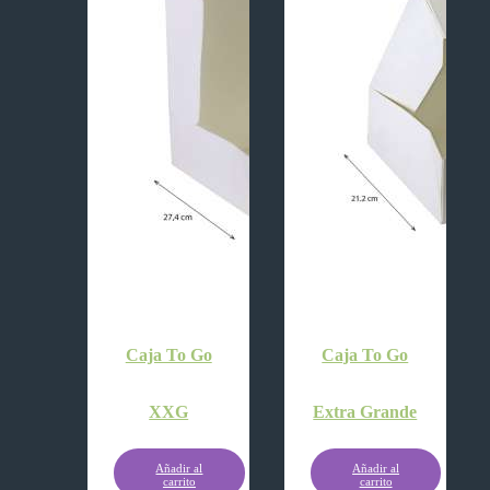
Caja To Go
Caja To Go
XXG
Extra Grande
Añadir al
Añadir al
carrito
carrito