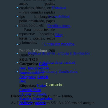
arroz, pastas,
Nosotros
ensaladas, fritada, etc.
– Para comidas rápidas
tipo hamburguesa,
Sostenibilidad
pollo brostizado, papas
fritas, bolón, etc
Certificaciones
– Para productos de
repostería: bocaditos,
Blog
tortas y postres, secos
y húmedos.
Cotiza con nosotros
Pedido Mínimo:
200
Políticas de envío , entrega y devolución
Unidades
SKU:
TG-P
Política de privacidad
Categorías:
Cake
Box
,
Impermeable
,
Términos y Condiciones
Impermeable y
Antigrasa
,
Lunch
Box
Contacto
Etiquetas:
Cajas
,
Comida Para
LLevar
,
Comida
Dirección:
Km. 4.5 vía Durán – Tambo,
Rapida
,
Congelados
,
Delivery
,
postres
Av. León Febres Cordero S/N. A a 200 mts del antiguo