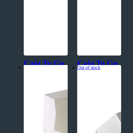
Caja To Go
Caja To Go
Out of stock
XXG
Extra
Grande
Pedido Mínimo:
75
Unidades
– Para comidas tipo:
Pedido Mínimo:
150
arroz, pastas,
Unidades
ensaladas, fritada, etc.
– Para comidas tipo:
– Para comidas rápidas
arroz, pastas,
tipo hamburguesa,
ensaladas, fritada, etc.
pollo brostizado, papas