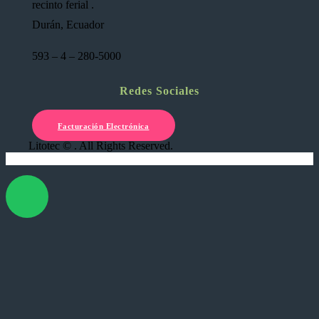
recinto ferial .
Durán, Ecuador
593 – 4 – 280-5000
Redes Sociales
Facturación Electrónica
Litotec © . All Rights Reserved.
X Cerrar