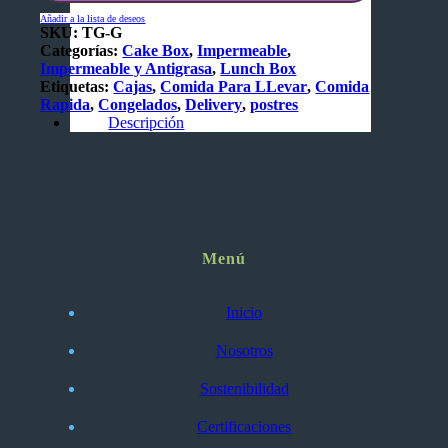
Añadir a la lista de deseos
SKU:
TG-G
Categorías:
Cake Box
,
Impermeable
,
Impermeable y Antigrasa
,
Lunch Box
Etiquetas:
Cajas
,
Comida Para LLevar
,
Comida
Rapida
,
Congelados
,
Delivery
,
postres
Descripción
Menú
Inicio
Nosotros
Sostenibilidad
Certificaciones