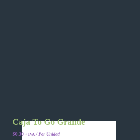
Caja To Go Grande
$
0.30
+ IVA
/ Por Unidad