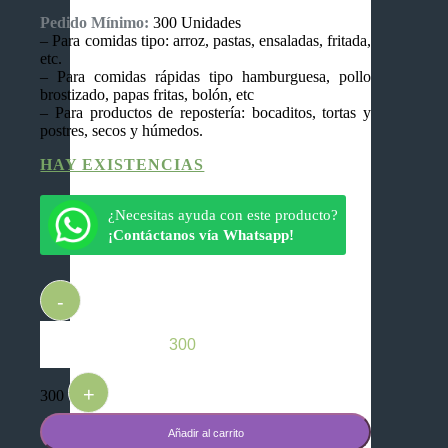
Pedido Mínimo:
300 Unidades
– Para comidas tipo: arroz, pastas, ensaladas, fritada,
etc.
– Para comidas rápidas tipo hamburguesa, pollo
brostizado, papas fritas, bolón, etc
– Para productos de repostería: bocaditos, tortas y
postres, secos y húmedos.
HAY EXISTENCIAS
¿Necesitas ayuda con este producto?
¡Contáctanos vía Whatsapp!
Quantity
-
+
300
Añadir al carrito