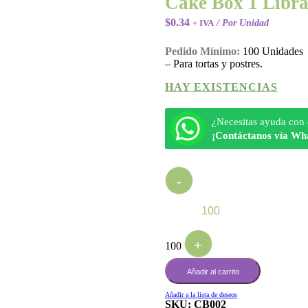
Cake Box 1 Libra
$
0.34
+ IVA
/ Por Unidad
Pedido Mínimo:
100 Unidades
– Para tortas y postres.
HAY EXISTENCIAS
¿Necesitas ayuda con 
¡Contáctanos vía Wh
Quantity
-
+
100
Añadir al carrito
Añadir a la lista de deseos
SKU:
CB002