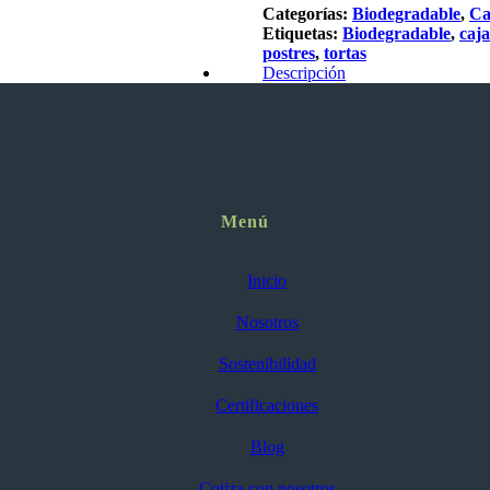
Categorías:
Biodegradable
,
Ca
Etiquetas:
Biodegradable
,
caja
postres
,
tortas
Descripción
Menú
Inicio
Nosotros
Sostenibilidad
Certificaciones
Blog
Cotiza con nosotros