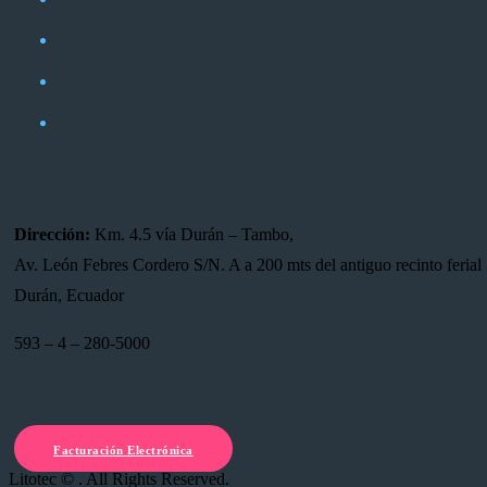
Dirección:
Km. 4.5 vía Durán – Tambo,
Av. León Febres Cordero S/N. A a 200 mts del antiguo recinto ferial 
Durán, Ecuador
593 – 4 – 280-5000
Facturación Electrónica
Litotec © . All Rights Reserved.