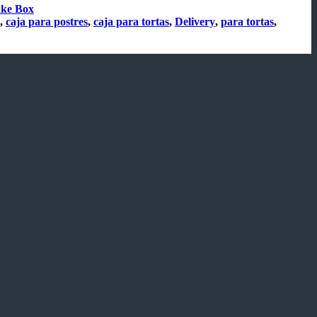
ke Box
,
caja para postres
,
caja para tortas
,
Delivery
,
para tortas
,