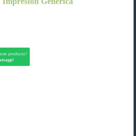
 Impresión Genérica
este producto?
atsapp!