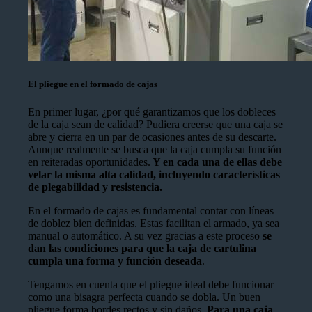
El pliegue en el formado de cajas
En primer lugar, ¿por qué garantizamos que los dobleces
de la caja sean de calidad? Pudiera creerse que una caja se
abre y cierra en un par de ocasiones antes de su descarte.
Aunque realmente se busca que la caja cumpla su función
en reiteradas oportunidades.
Y en cada una de ellas debe
velar la misma alta calidad, incluyendo características
de plegabilidad y resistencia.
En el formado de cajas es fundamental contar con líneas
de doblez bien definidas. Estas facilitan el armado, ya sea
manual o automático. A su vez gracias a este proceso
se
dan las condiciones para que la caja de cartulina
cumpla una forma y función deseada
.
Tengamos en cuenta que el pliegue ideal debe funcionar
como una bisagra perfecta cuando se dobla. Un buen
pliegue forma bordes rectos y sin daños.
Para una caja