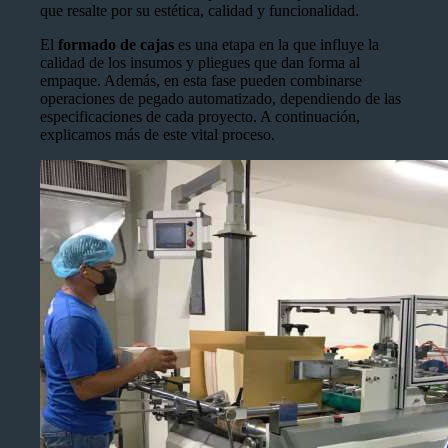
que resalte por su estética, calidad y funcionalidad.
El
formado de cajas
es una etapa en la que influye la
calidad de los insumos y pliegues que dan forma al
empaque. Además, en esta fase pueden combinarse
operaciones de pegado automatizado, dependiendo de las
especificaciones de cada proyecto. A continuación,
explicamos más de este vital proceso.