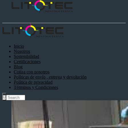
Inicio
Nosotros
Sostenibilidad
Certificaciones
Blog
Cotiza con nosotros
Políticas de envío , entrega y devolución
Política de privacidad
Términos y Condiciones