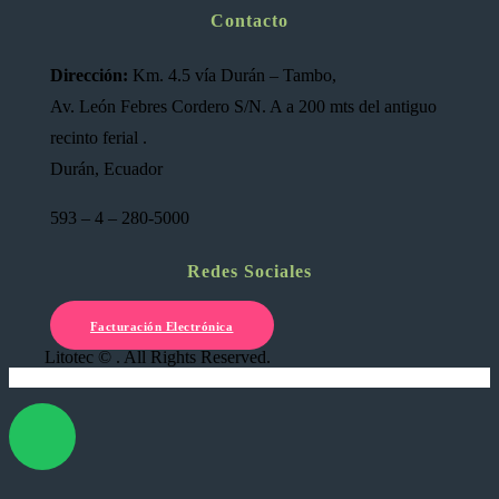
Contacto
Dirección:
Km. 4.5 vía Durán – Tambo,
Av. León Febres Cordero S/N. A a 200 mts del antiguo
recinto ferial .
Durán, Ecuador
593 – 4 – 280-5000
Redes Sociales
Facturación Electrónica
Litotec © . All Rights Reserved.
X Cerrar