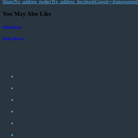
Share
Trx_addons_twitter
Trx_addons_facebook
Google+
Instagramm
P
You May Also Like
Alison Down
Jessica Brown