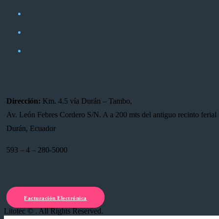
Dirección:
Km. 4.5 vía Durán – Tambo,
Av. León Febres Cordero S/N. A a 200 mts del antiguo recinto ferial 
Durán, Ecuador
593 – 4 – 280-5000
Facturación Electrónica
Litotec © . All Rights Reserved.