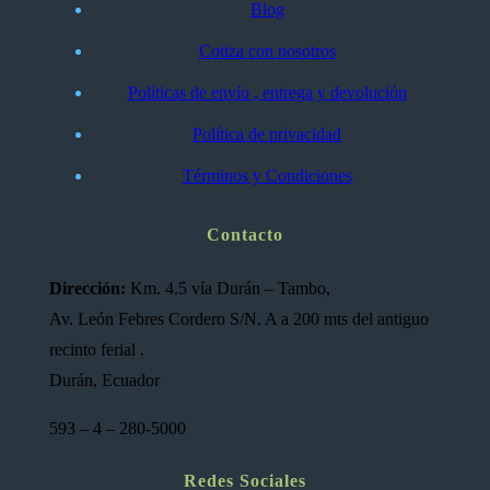
Blog
Cotiza con nosotros
Políticas de envío , entrega y devolución
Política de privacidad
Términos y Condiciones
Contacto
Dirección:
Km. 4.5 vía Durán – Tambo,
Av. León Febres Cordero S/N. A a 200 mts del antiguo
recinto ferial .
Durán, Ecuador
593 – 4 – 280-5000
Redes Sociales