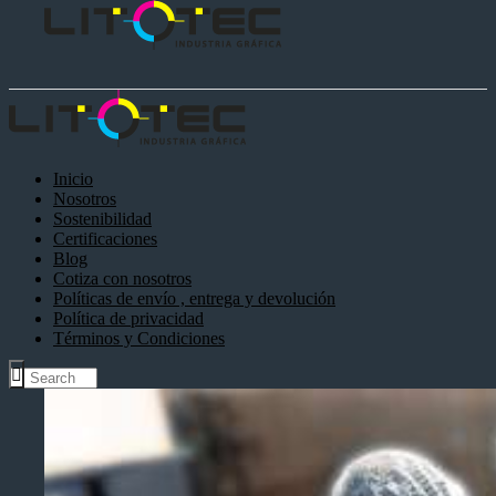
Inicio
Nosotros
Sostenibilidad
Certificaciones
Blog
Cotiza con nosotros
Políticas de envío , entrega y devolución
Política de privacidad
Términos y Condiciones