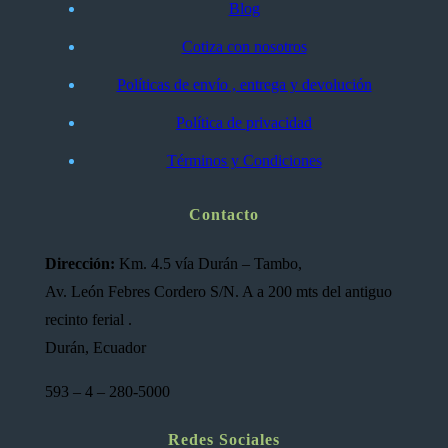
Blog
Cotiza con nosotros
Políticas de envío , entrega y devolución
Política de privacidad
Términos y Condiciones
Contacto
Dirección:
Km. 4.5 vía Durán – Tambo,
Av. León Febres Cordero S/N. A a 200 mts del antiguo
recinto ferial .
Durán, Ecuador
593 – 4 – 280-5000
Redes Sociales