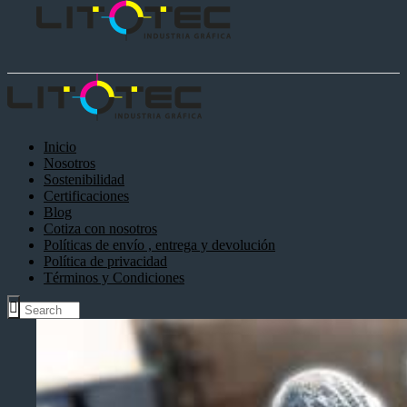
Inicio
Nosotros
Sostenibilidad
Certificaciones
Blog
Cotiza con nosotros
Políticas de envío , entrega y devolución
Política de privacidad
Términos y Condiciones