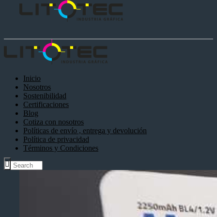
Inicio
Nosotros
Sostenibilidad
Certificaciones
Blog
Cotiza con nosotros
Políticas de envío , entrega y devolución
Política de privacidad
Términos y Condiciones