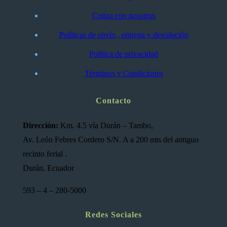
Cotiza con nosotros
Políticas de envío , entrega y devolución
Política de privacidad
Términos y Condiciones
Contacto
Dirección:
Km. 4.5 vía Durán – Tambo,
Av. León Febres Cordero S/N. A a 200 mts del antiguo
recinto ferial .
Durán, Ecuador
593 – 4 – 280-5000
Redes Sociales