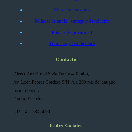
Cotiza con nosotros
Políticas de envío , entrega y devolución
Política de privacidad
Términos y Condiciones
Contacto
Dirección:
Km. 4.5 vía Durán – Tambo,
Av. León Febres Cordero S/N. A a 200 mts del antiguo
recinto ferial .
Durán, Ecuador
593 – 4 – 280-5000
Redes Sociales