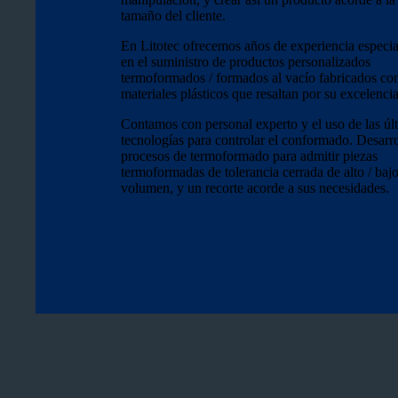
tamaño del cliente.
En Litotec ofrecemos años de experiencia especia
en el suministro de productos personalizados
termoformados / formados al vacío fabricados co
materiales plásticos que resaltan por su excelencia
Contamos con personal experto y el uso de las úl
tecnologías para controlar el conformado. Desarr
procesos de termoformado para admitir piezas
termoformadas de tolerancia cerrada de alto / baj
volumen, y un recorte acorde a sus necesidades.