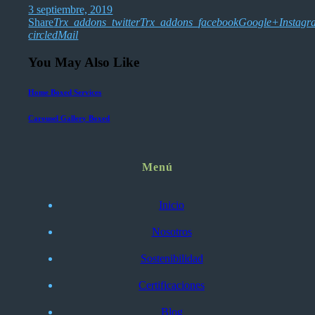
3 septiembre, 2019
Share
Trx_addons_twitter
Trx_addons_facebook
Google+
Instag
circled
Mail
You May Also Like
Home Boxed Services
Carousel Gallery Boxed
Menú
Inicio
Nosotros
Sostenibilidad
Certificaciones
Blog