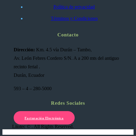
Política de privacidad
Términos y Condiciones
Contacto
Dirección:
Km. 4.5 vía Durán – Tambo,
Av. León Febres Cordero S/N. A a 200 mts del antiguo
recinto ferial .
Durán, Ecuador
593 – 4 – 280-5000
Redes Sociales
Facturación Electrónica
Litotec © . All Rights Reserved.
X Cerrar