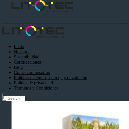
Inicio
Nosotros
Sostenibilidad
Certificaciones
Blog
Cotiza con nosotros
Políticas de envío , entrega y devolución
Política de privacidad
Términos y Condiciones