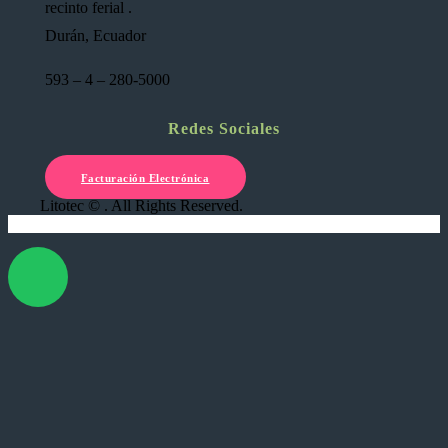
recinto ferial .
Durán, Ecuador
593 – 4 – 280-5000
Redes Sociales
Facturación Electrónica
Litotec © . All Rights Reserved.
X Cerrar