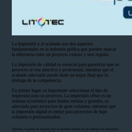
La impresión y el acabado son dos aspectos
fundamentales en la industria gráfica que pueden marcar
la diferencia entre un proyecto exitoso y uno regular.
La impresión de calidad es esencial para garantizar que su
proyecto se vea atractivo y profesional, mientras que el
acabado adecuado puede darle un toque final que lo
distinga de la competencia.
En primer lugar, es importante seleccionar el tipo de
impresión para su proyecto. La impresión offset es un
sistema económico para tiradas medias y grandes, es
adecuada para proyectos de gran volumen, mientras que
la impresión digital es mejor para proyectos de bajo
volumen o personalizados.
Además, la gama de papeles que se pueden utilizar en un sistema de impresión