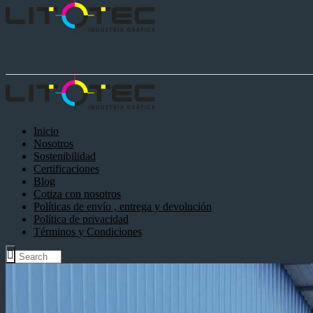
Inicio
Nosotros
Sostenibilidad
Certificaciones
Blog
Cotiza con nosotros
Políticas de envío , entrega y devolución
Política de privacidad
Términos y Condiciones