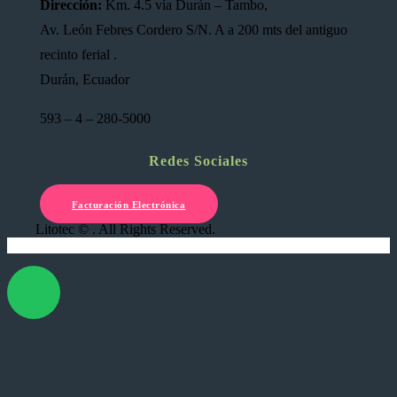
Dirección:
Km. 4.5 vía Durán – Tambo,
Av. León Febres Cordero S/N. A a 200 mts del antiguo
recinto ferial .
Durán, Ecuador
593 – 4 – 280-5000
Redes Sociales
Facturación Electrónica
Litotec © . All Rights Reserved.
X Cerrar