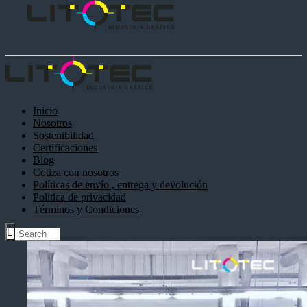
Inicio
Nosotros
Sostenibilidad
Certificaciones
Blog
Cotiza con nosotros
Políticas de envío , entrega y devolución
Política de privacidad
Términos y Condiciones