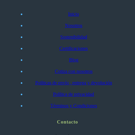
Inicio
Nosotros
Sostenibilidad
Certificaciones
Blog
Cotiza con nosotros
Políticas de envío , entrega y devolución
Política de privacidad
Términos y Condiciones
Contacto