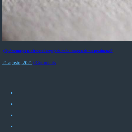
¿Qué ventajas te ofrece el repujado en la imagen de tus productos?
21 agosto, 2021
0
Comments