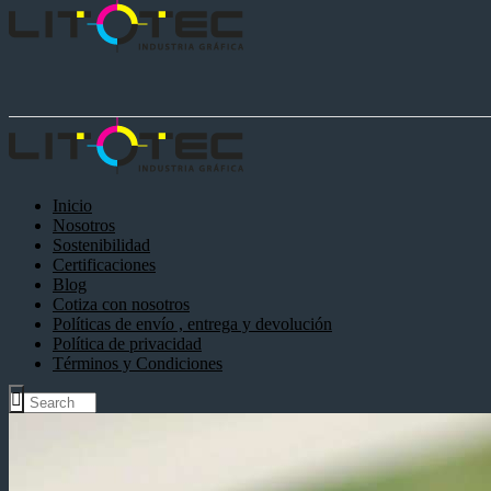
Inicio
Nosotros
Sostenibilidad
Certificaciones
Blog
Cotiza con nosotros
Políticas de envío , entrega y devolución
Política de privacidad
Términos y Condiciones