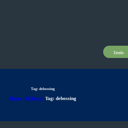
Tienda
Tag: debossing
Home
All Posts
Tag: debossing