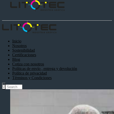
Inicio
Nosotros
Sostenibilidad
Certificaciones
Blog
Cotiza con nosotros
Políticas de envío , entrega y devolución
Política de privacidad
Términos y Condiciones