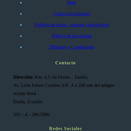
Blog
Cotiza con nosotros
Políticas de envío , entrega y devolución
Política de privacidad
Términos y Condiciones
Contacto
Dirección:
Km. 4.5 vía Durán – Tambo,
Av. León Febres Cordero S/N. A a 200 mts del antiguo
recinto ferial .
Durán, Ecuador
593 – 4 – 280-5000
Redes Sociales