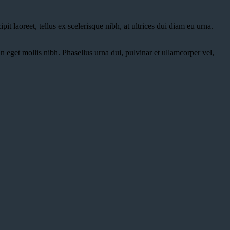
t laoreet, tellus ex scelerisque nibh, at ultrices dui diam eu urna.
in eget mollis nibh. Phasellus urna dui, pulvinar et ullamcorper vel,