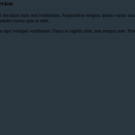
rvices
t tincidunt nunc sed vestibulum. Suspendisse tempus, ipsum varius suscipi
odales cursus quis at nibh.
cu eget volutpat vestibulum. Fusce et sagittis nibh, non tempor ante. Pro