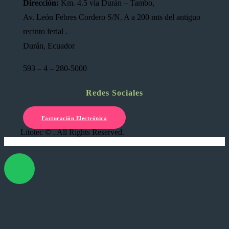
Dirección:
Km. 4.5 vía Durán – Tambo,
Av. León Febres Cordero S/N. A a 200 mts del antiguo
recinto ferial .
Durán, Ecuador
593 – 4 – 280-5000
Redes Sociales
Facturación Electrónica
Litotec © . All Rights Reserved.
X Cerrar