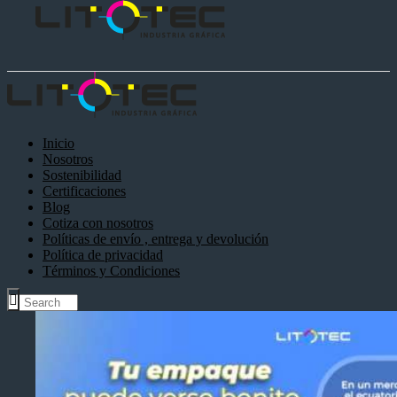
Inicio
Nosotros
Sostenibilidad
Certificaciones
Blog
Cotiza con nosotros
Políticas de envío , entrega y devolución
Política de privacidad
Términos y Condiciones